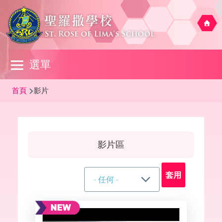
移至主內容
Main
選單
navigation
導
首頁
影片
航
連
結
影片區