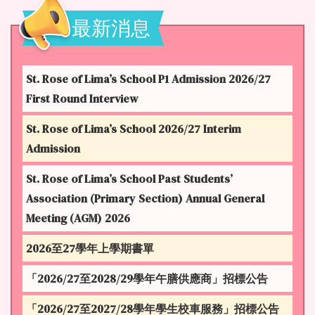
最新消息
St. Rose of Lima’s School P1 Admission 2026/27
First Round Interview
St. Rose of Lima’s School 2026/27 Interim
Admission
St. Rose of Lima’s School Past Students’
Association (Primary Section) Annual General
Meeting (AGM) 2026
2026至27學年上學期書單
「2026/27至2028/29學年午膳供應商」招標公告
「2026/27至2027/28學年學生校車服務」招標公告