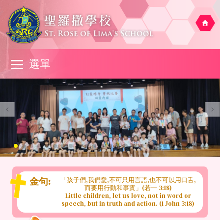
移至主內容
Main
選單
navigation
金句:
「孩子們,我們愛,不可只用言語,也不可以用口舌,
而要用行動和事實」(若㇐ 3:18)
Little children, let us love, not in word or
speech, but in truth and action. (1 John 3:18)