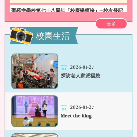
聖羅撒學校第七十八周年「校慶樂繽紛」—校友登記
表格
更多
2025至26學年上學期書單定稿
校園生活
2025-2027學年「校友校董」選舉候選人資料及結果
辦理2025-26年度統一派位入學註冊須知
2026-01-27
聖羅撒學校法團校董會 — 校友校董選舉通知
探訪老人家派福袋
聖羅撒學校第七十七周年「校慶樂繽紛」—校友登記
表格
2026-01-27
Meet the King