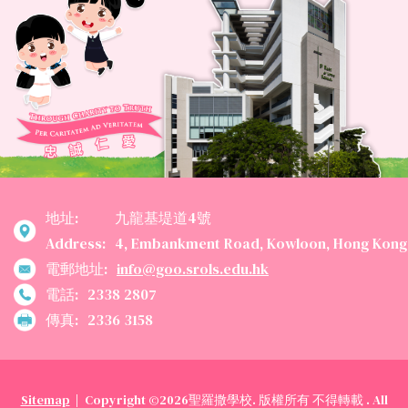
「好義配」2025義工團體年
度嘉許金狀
地址:
九龍基堤道4號
Address:
4, Embankment Road, Kowloon, Hong Kong
電郵地址:
info@goo.srols.edu.hk
電話:
2338 2807
傳真:
2336 3158
Sitemap
| Copyright ©
2026聖羅撒學校. 版權所有 不得轉載 . All