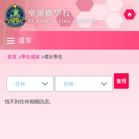
移至主內容
Main
選單
navigation
導
首頁
學生成就
傑出學生
航
連
結
找不到任何相關訊息。