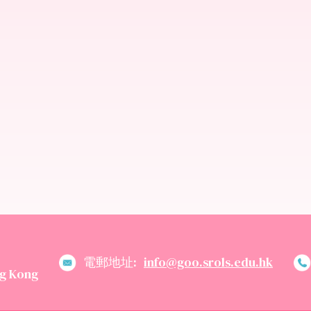
電郵地址:
info@goo.srols.edu.hk
g Kong