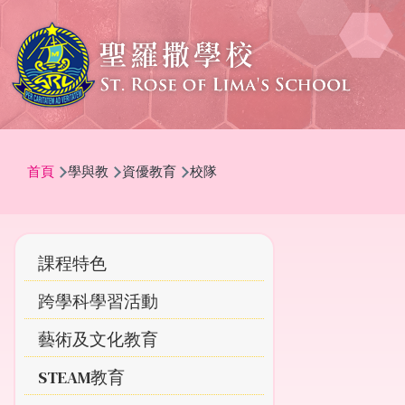
移至主內容
導
首頁
學與教
資優教育
校隊
航
連
結
Main
課程特色
navigation
跨學科學習活動
藝術及文化教育
STEAM教育