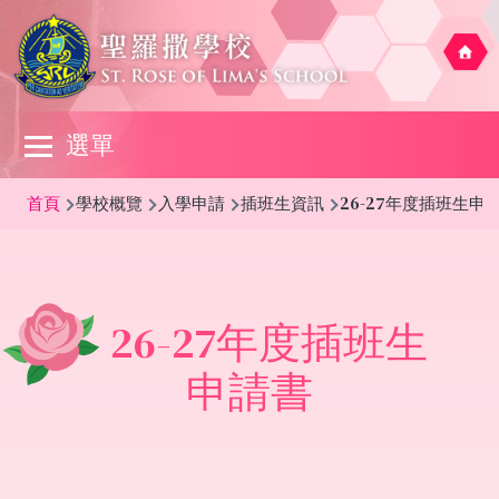
移至主內容
Main
選單
navigation
導
首頁
學校概覽
入學申請
插班生資訊
26-27年度插班生申
航
連
結
26-27年度插班生
申請書