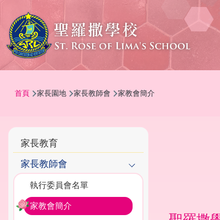
移至主內容
導
首頁
家長園地
家長教師會
家教會簡介
航
連
結
Main
家長教育
navigation
家長教師會
執行委員會名單
家教會簡介
聖羅撒