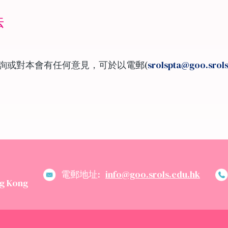
法
詢或對本會有任何意見，可於以電郵(
srolspta@goo.srols
電郵地址:
info@goo.srols.edu.hk
g Kong