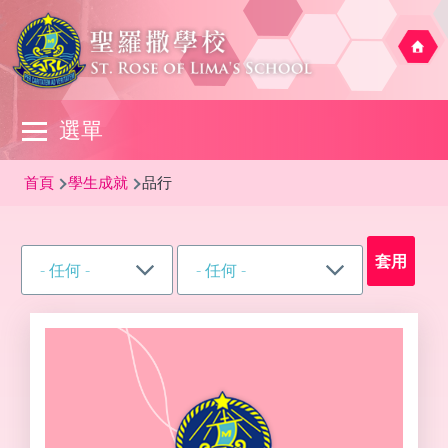
移至主內容
Main
選單
navigation
導
首頁
學生成就
品行
航
連
結