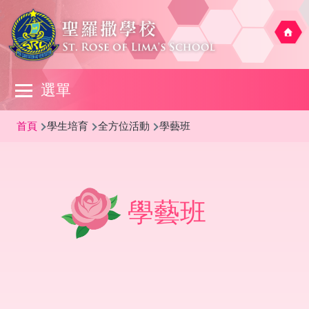
移至主內容
Main
選單
navigation
導
首頁
學生培育
全方位活動
學藝班
航
連
結
學藝班