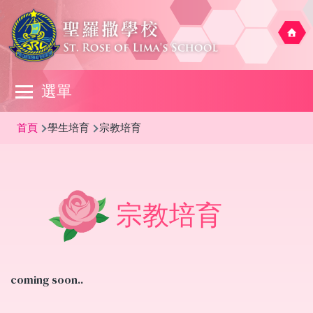
移至主內容
Main
選單
navigation
導
首頁
學生培育
宗教培育
航
連
結
宗教培育
coming soon..