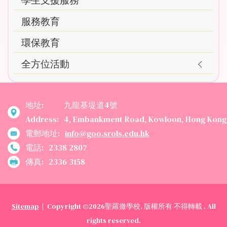
學生支援服務
服務教育
環保教育
全方位活動
地址:
九龍基堤道4號
Address:
4, Embankment Road, Kowloon, Hong Kong
電郵地址:
info@goo.srols.edu.hk
電話:
2338 2807
傳真:
2336 3158
Sitemap
| Copyright ©
2026聖羅撒學校. 版權所有 不得轉載 . All
rights reserved.