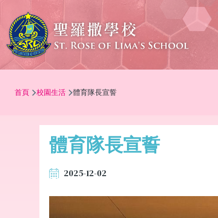
移至主內容
導
首頁
校園生活
體育隊長宣誓
航
連
結
體育隊長宣誓
2025-12-02